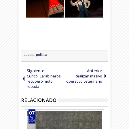
Labels:
politica
Siguiente
Anterior
Curicó: Carabineros
Realizan masivo
recuperó moto
operativo veterinario
robada
RELACIONADO
07
07
Ago
Ago
2026
2026