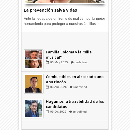
La prevención salva vidas
Ante la llegada de un frente de mal tiempo, la mejor
herramienta para proteger a nuestras familias e...
Combustibles en alza: cada uno
a su rincón
03
Abr
2026
undefined
Familia Coloma y la "silla
musical"
05
May
2025
undefined
Combustibles en alza: cada uno
a su rincón
03
Abr
2026
undefined
Hagamos la trazabilidad de los
candidatos
09
Dic
2025
undefined