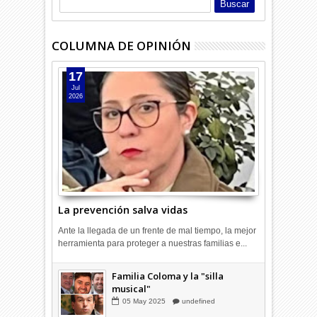
COLUMNA DE OPINIÓN
17
Jul
2026
La prevención salva vidas
Ante la llegada de un frente de mal tiempo, la mejor
herramienta para proteger a nuestras familias e...
Combustibles en alza: cada uno
Familia Coloma y la "silla
a su rincón
musical"
03
Abr
2026
undefined
05
May
2025
undefined