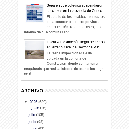
Sepa en qué colegios suspendieron
las clases en la provincia de Curicó
El detalle de los establecimientos los
dio a conocer el director provincial
de Educación, Rodrigo Castro, quien
informó de qué comunas son l...
Fiscalizan extracción ilegal de áridos
en terreno fiscal del sector de Putú
La faena inspeccionada está
ubicada en la comuna de
Constitución, donde se mantenía
maquinaría que realiza labores de extracción ilegal
de á...
ARCHIVO
▼
2026
(639)
agosto
(18)
julio
(105)
junio
(98)
mayo
(93)