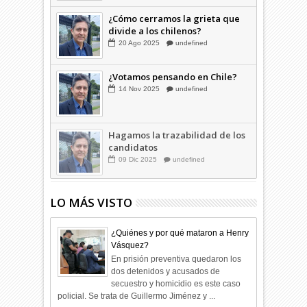
¿Cómo cerramos la grieta que
divide a los chilenos?
20
Ago
2025
undefined
¿Votamos pensando en Chile?
14
Nov
2025
undefined
Hagamos la trazabilidad de los
candidatos
09
Dic
2025
undefined
LO MÁS VISTO
¿Quiénes y por qué mataron a Henry
Vásquez?
En prisión preventiva quedaron los
dos detenidos y acusados de
secuestro y homicidio es este caso
policial. Se trata de Guillermo Jiménez y ...