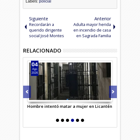
Labels:
policial
Siguiente
Anterior
Recordarán a
Adulta mayor herida
querido dirigente
en incendio de casa
social José Montes
en Sagrada Familia
RELACIONADO
04
04
Ago
Ago
2026
2026
 unidad
Hombre intentó matar a mujer en Licantén
Adulto mayor
carretera