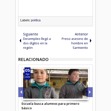
Labels:
politica
Siguiente
Anterior
Desempleo llegó a
Preso asesino de
dos dígitos en la
hombre en
región
Sarmiento
RELACIONADO
05
04
Ago
Ago
2026
2026
Escuela busca alumnos para primero
Adulta mayo
básico
confundió c