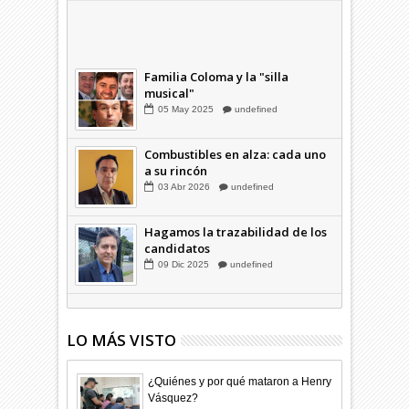
Combustibles en alza: cada uno
a su rincón
03
Abr
2026
undefined
Familia Coloma y la "silla
musical"
05
May
2025
undefined
Combustibles en alza: cada uno
a su rincón
03
Abr
2026
undefined
Hagamos la trazabilidad de los
candidatos
09
Dic
2025
undefined
LO MÁS VISTO
¿Quiénes y por qué mataron a Henry
Vásquez?