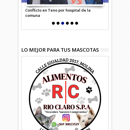
uma en la
Conflicto en Teno por hospital de la
Escuela bus
comuna
básico
LO MEJOR PARA TUS MASCOTAS