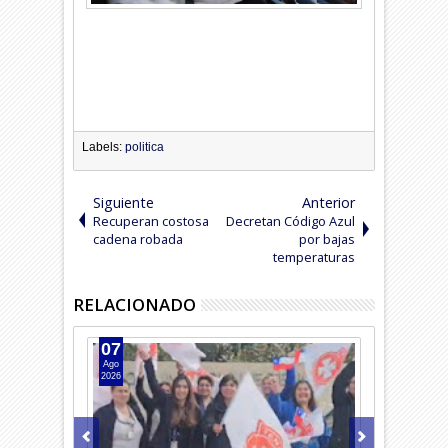
Labels:
politica
Siguiente
Anterior
Recuperan costosa
Decretan Código Azul
cadena robada
por bajas
temperaturas
RELACIONADO
07
05
Ago
Ago
2026
2026