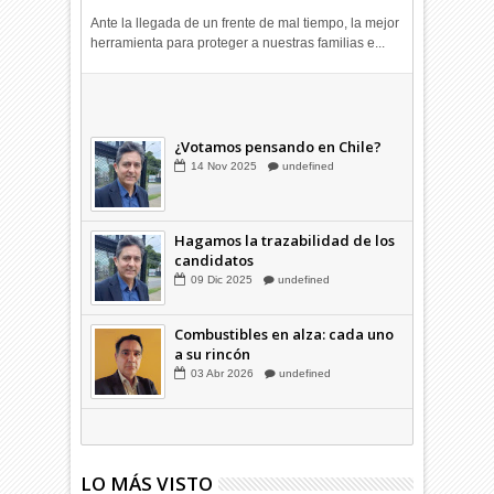
Ante la llegada de un frente de mal tiempo, la mejor
herramienta para proteger a nuestras familias e...
¿Cómo cerramos la grieta que
divide a los chilenos?
20
Ago
2025
undefined
¿Votamos pensando en Chile?
14
Nov
2025
undefined
Hagamos la trazabilidad de los
candidatos
09
Dic
2025
undefined
Combustibles en alza: cada uno
a su rincón
03
Abr
2026
undefined
LO MÁS VISTO