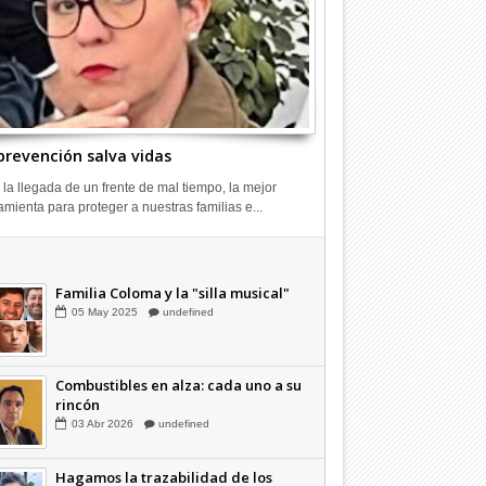
prevención salva vidas
 la llegada de un frente de mal tiempo, la mejor
amienta para proteger a nuestras familias e...
Combustibles en alza: cada uno a su
rincón
03
Abr
2026
undefined
Familia Coloma y la "silla musical"
05
May
2025
undefined
Combustibles en alza: cada uno a su
rincón
03
Abr
2026
undefined