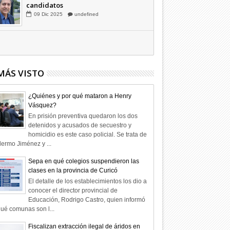
Hagamos la trazabilidad de los
candidatos
09
Dic
2025
undefined
MÁS VISTO
¿Quiénes y por qué mataron a Henry
Vásquez?
En prisión preventiva quedaron los dos
detenidos y acusados de secuestro y
homicidio es este caso policial. Se trata de
lermo Jiménez y ...
Sepa en qué colegios suspendieron las
clases en la provincia de Curicó
El detalle de los establecimientos los dio a
conocer el director provincial de
Educación, Rodrigo Castro, quien informó
ué comunas son l...
Fiscalizan extracción ilegal de áridos en