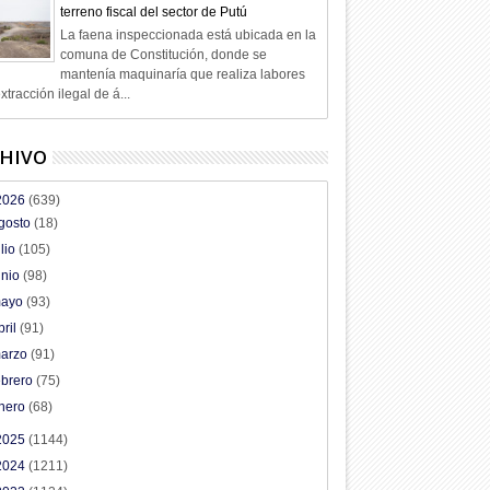
terreno fiscal del sector de Putú
La faena inspeccionada está ubicada en la
comuna de Constitución, donde se
mantenía maquinaría que realiza labores
xtracción ilegal de á...
HIVO
2026
(639)
gosto
(18)
ulio
(105)
unio
(98)
ayo
(93)
bril
(91)
arzo
(91)
ebrero
(75)
nero
(68)
2025
(1144)
2024
(1211)