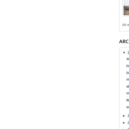
de e
ARC
▼
a
j
j
m
a
m
f
e
►
►