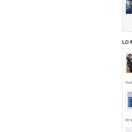
LO 
Guil
de q