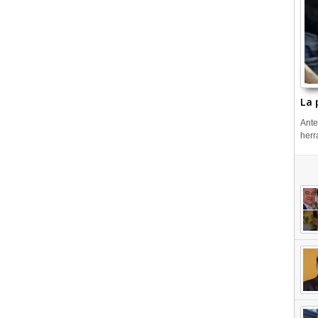
La 
Ante
herr