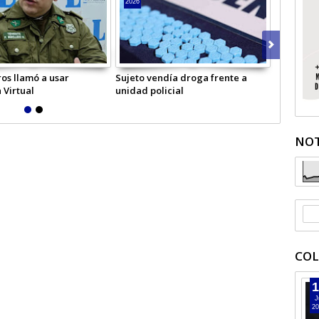
2026
2026
os llamó a usar
Sujeto vendía droga frente a
Hombre in
 Virtual
unidad policial
Licantén
NOT
COL
1
J
20