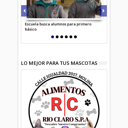
Escuela busca alumnos para primero
Adulta mayo
básico
confundió c
LO MEJOR PARA TUS MASCOTAS