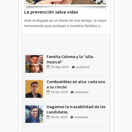
La prevención salva vidas
Ante la llegada de un frente de mal tiempo, la mejor
herramienta para proteger a nuestras familias e...
Combustibles en alza: cada uno
a su rincón
03
Abr
2026
undefined
Familia Coloma y la "silla
musical"
05
May
2025
undefined
Combustibles en alza: cada uno
a su rincón
03
Abr
2026
undefined
Hagamos la trazabilidad de los
candidatos
09
Dic
2025
undefined