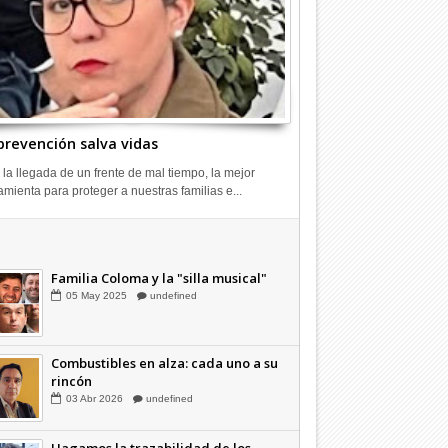
prevención salva vidas
 la llegada de un frente de mal tiempo, la mejor
amienta para proteger a nuestras familias e...
Combustibles en alza: cada uno a su
rincón
03
Abr
2026
undefined
Familia Coloma y la "silla musical"
05
May
2025
undefined
Combustibles en alza: cada uno a su
rincón
03
Abr
2026
undefined