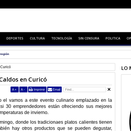
DEPORTES
CULTURA
TECNOLOGÍA
SIN CENSURA
POLITICA
OP
Zapallar
LO 
 Curicó
 Caldos en Curicó
A
+
A
-
Imprimir
Email
dio el vamos a este evento culinario emplazado en la
i 30 emprendedores están ofreciendo sus mejores
mperaturas de invierno.
mingo, donde los tradicionaes platos calientes tienen
bién hay otros productos que se pueden degustar,