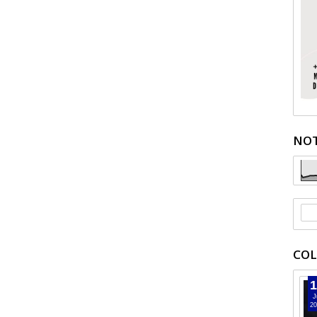
NOT
COL
1
J
20