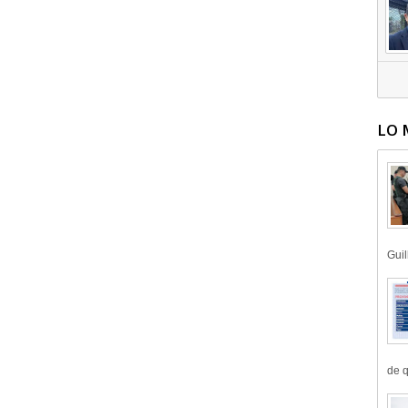
LO 
Guil
de q