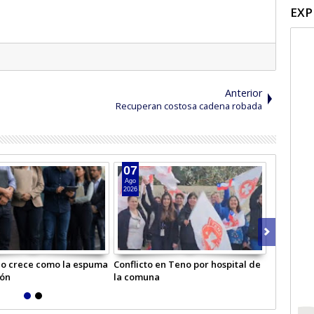
EXP
Anterior
Recuperan costosa cadena robada
07
05
Ago
Ago
2026
2026
o crece como la espuma
Conflicto en Teno por hospital de
Escuela b
ión
la comuna
primero b