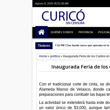
Agosto 8, 2026
06:51:07 AM
QUIÉNES SOMOS
PROVINCIA
POLICIAL
Titulares
08:39 AM
Comenzaron reparaciones a Liceo 
Home
»
politica
»
Inaugurada Feria de los Caldos en
Inaugurada Feria de los
Con el tradicional corte de cinta, se 
Alameda Manso de Velasco, donde cas
preparaciones para combatir las bajas te
La actividad se extenderá hasta este do
un valor único de $3.000, aunque tam