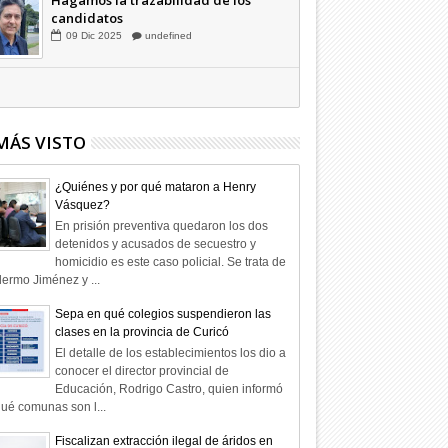
Hagamos la trazabilidad de los
candidatos
09
Dic
2025
undefined
MÁS VISTO
¿Quiénes y por qué mataron a Henry
Vásquez?
En prisión preventiva quedaron los dos
detenidos y acusados de secuestro y
homicidio es este caso policial. Se trata de
lermo Jiménez y ...
Sepa en qué colegios suspendieron las
clases en la provincia de Curicó
El detalle de los establecimientos los dio a
conocer el director provincial de
Educación, Rodrigo Castro, quien informó
ué comunas son l...
Fiscalizan extracción ilegal de áridos en