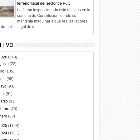
terreno fiscal del sector de Putú
La faena inspeccionada está ubicada en la
comuna de Constitución, donde se
mantenía maquinaría que realiza labores
xtracción ilegal de á...
HIVO
2026
(643)
gosto
(22)
ulio
(105)
unio
(98)
ayo
(93)
bril
(91)
arzo
(91)
ebrero
(75)
nero
(68)
2025
(1144)
2024
(1211)