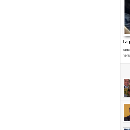
La 
Ante
herr