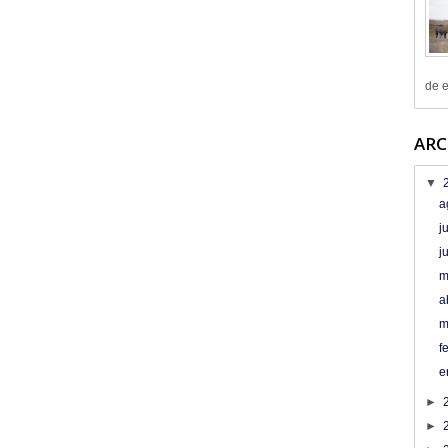
de e
ARC
▼
a
j
j
m
a
m
f
e
►
►