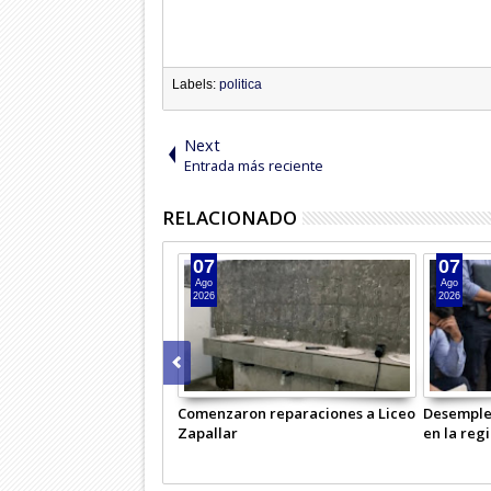
Labels:
politica
Next
Entrada más reciente
RELACIONADO
07
07
Ago
Ago
2026
2026
Comenzaron reparaciones a Liceo
Desemple
Zapallar
en la reg