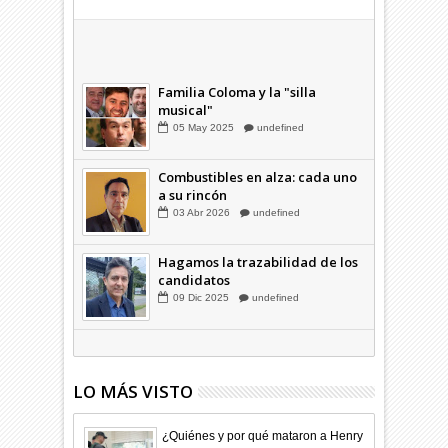
Combustibles en alza: cada uno
a su rincón
03
Abr
2026
undefined
Familia Coloma y la "silla
musical"
05
May
2025
undefined
Combustibles en alza: cada uno
a su rincón
03
Abr
2026
undefined
Hagamos la trazabilidad de los
candidatos
09
Dic
2025
undefined
LO MÁS VISTO
¿Quiénes y por qué mataron a Henry