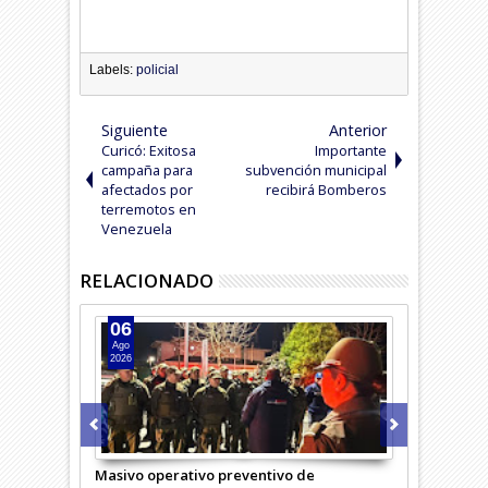
Labels:
policial
Siguiente
Anterior
Curicó: Exitosa
Importante
campaña para
subvención municipal
afectados por
recibirá Bomberos
terremotos en
Venezuela
RELACIONADO
06
05
Ago
Ago
2026
2026
Masivo operativo preventivo de
Carabineros 