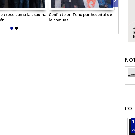
o crece como la espuma
Conflicto en Teno por hospital de
Escuela b
ión
la comuna
primero b
NOT
COL
1
J
20