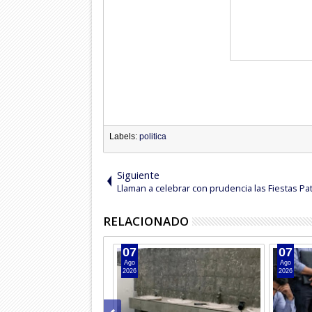
Labels:
politica
Siguiente
Llaman a celebrar con prudencia las Fiestas Pat
RELACIONADO
07
07
Ago
Ago
2026
2026