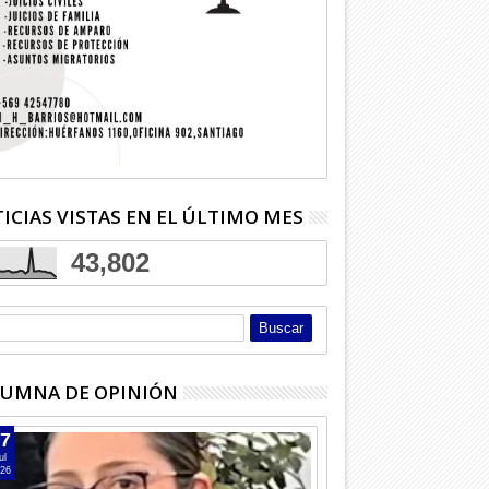
usca alumnos para
Adulta mayor bebió soda cáustica
Niña deb
ásico
que confundió con azúcar
costosa y
ICIAS VISTAS EN EL ÚLTIMO MES
43,802
UMNA DE OPINIÓN
7
ul
26