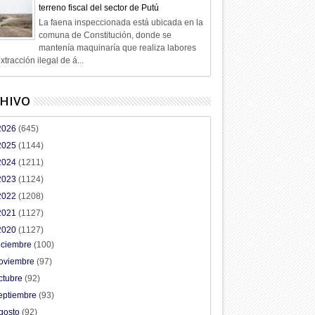
terreno fiscal del sector de Putú
La faena inspeccionada está ubicada en la
comuna de Constitución, donde se
mantenía maquinaría que realiza labores
xtracción ilegal de á...
HIVO
2026
(645)
2025
(1144)
2024
(1211)
2023
(1124)
2022
(1208)
2021
(1127)
2020
(1127)
iciembre
(100)
oviembre
(97)
ctubre
(92)
eptiembre
(93)
gosto
(92)