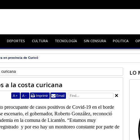
DEPORTES
CULTURA
TECNOLOGÍA
SIN CENSURA
POLITICA
OP
va en provincia de Curicó
LO 
a curicana
s a la costa curicana
A
+
A
-
Imprimir
Email
to preocupante de casos positivos de Covid-19 en el borde
se escenario, el gobernador, Roberto González, reconoció
pandemia en la comuna de Licantén. “Estamos muy
registrado
y por eso hay un monitoreo constante por parte de