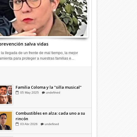
prevención salva vidas
 la llegada de un frente de mal tiempo, la mejor
amienta para proteger a nuestras familias e...
Combustibles en alza: cada uno a su
rincón
03
Abr
2026
undefined
Familia Coloma y la "silla musical"
05
May
2025
undefined
Combustibles en alza: cada uno a su
rincón
03
Abr
2026
undefined