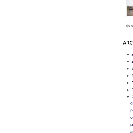
de e
ARC
►
►
►
►
►
►
▼
d
n
o
s
a