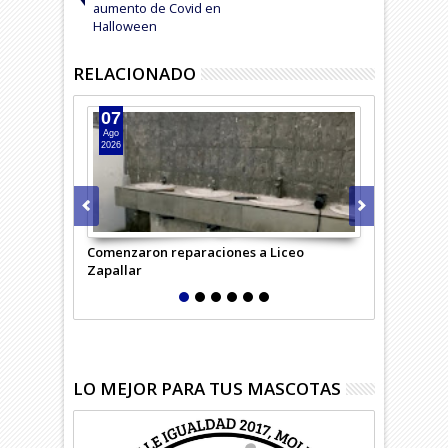
aumento de Covid en
Halloween
RELACIONADO
07
07
Ago
Ago
2026
2026
Comenzaron reparaciones a Liceo
Desempleo c
Zapallar
región
LO MEJOR PARA TUS MASCOTAS