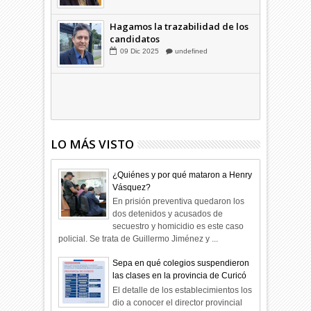
Combustibles en alza: cada uno
a su rincón
03
Abr
2026
undefined
Hagamos la trazabilidad de los
candidatos
09
Dic
2025
undefined
LO MÁS VISTO
¿Quiénes y por qué mataron a Henry
Vásquez?
En prisión preventiva quedaron los
dos detenidos y acusados de
secuestro y homicidio es este caso
policial. Se trata de Guillermo Jiménez y ...
Sepa en qué colegios suspendieron
las clases en la provincia de Curicó
El detalle de los establecimientos los
dio a conocer el director provincial