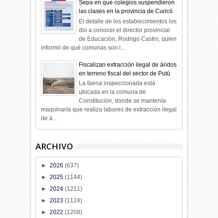
Sepa en qué colegios suspendieron
las clases en la provincia de Curicó
El detalle de los establecimientos los
dio a conocer el director provincial
de Educación, Rodrigo Castro, quien
informó de qué comunas son l...
Fiscalizan extracción ilegal de áridos
en terreno fiscal del sector de Putú
La faena inspeccionada está
ubicada en la comuna de
Constitución, donde se mantenía
maquinaría que realiza labores de extracción ilegal
de á...
ARCHIVO
►
2026
(637)
►
2025
(1144)
►
2024
(1211)
►
2023
(1124)
►
2022
(1208)