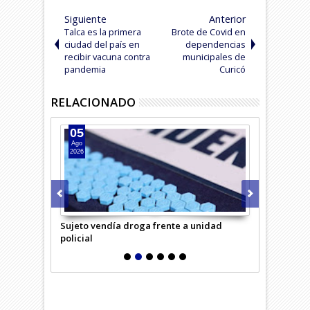
Siguiente
Anterior
Talca es la primera
Brote de Covid en
ciudad del país en
dependencias
recibir vacuna contra
municipales de
pandemia
Curicó
RELACIONADO
05
04
Ago
Ago
2026
2026
saría Virtual
Sujeto vendía droga frente a unidad
Hombre inte
policial