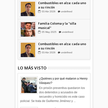
Combustibles en alza: cada uno
a su rincón
03
Abr
2026
undefined
Familia Coloma y la "silla
musical"
05
May
2025
undefined
Combustibles en alza: cada uno
a su rincón
03
Abr
2026
undefined
LO MÁS VISTO
¿Quiénes y por qué mataron a Henry
Vásquez?
En prisión preventiva quedaron los
dos detenidos y acusados de
secuestro y homicidio es este caso
policial. Se trata de Guillermo Jiménez y ...