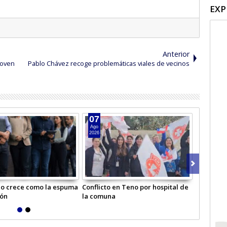
EXP
Anterior
joven
Pablo Chávez recoge problemáticas viales de vecinos
07
05
Ago
Ago
2026
2026
o crece como la espuma
Conflicto en Teno por hospital de
Escuela b
ión
la comuna
primero b