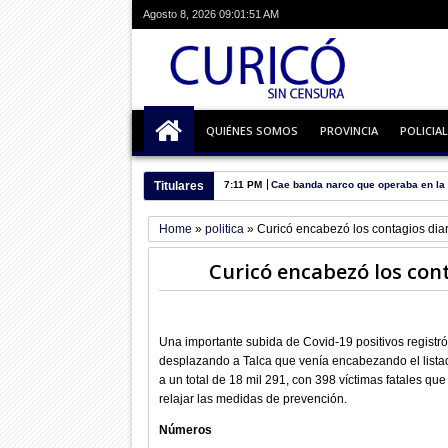
Agosto 8, 2026
09:01:52 AM
QUIÉNES SOMOS
PROVINCIA
POLICIAL
Titulares
08:39 AM
Comenzaron reparaciones a Liceo 
Home
»
politica
»
Curicó encabezó los contagios diar
Curicó encabezó los cont
Una importante subida de Covid-19 positivos registró
desplazando a Talca que venía encabezando el listad
a un total de 18 mil 291, con 398 víctimas fatales q
relajar las medidas de prevención.
Números