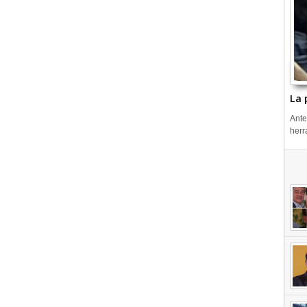
La 
Ante
herr