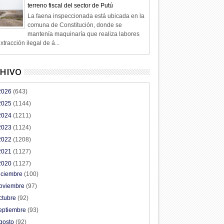
terreno fiscal del sector de Putú
La faena inspeccionada está ubicada en la
comuna de Constitución, donde se
mantenía maquinaría que realiza labores
xtracción ilegal de á...
HIVO
2026
(643)
2025
(1144)
2024
(1211)
2023
(1124)
2022
(1208)
2021
(1127)
2020
(1127)
iciembre
(100)
oviembre
(97)
ctubre
(92)
eptiembre
(93)
gosto
(92)