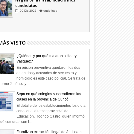
Hagamos la trazabilidad de los
candidatos
09
Dic
2025
undefined
MÁS VISTO
¿Quiénes y por qué mataron a Henry
Vásquez?
En prisión preventiva quedaron los dos
detenidos y acusados de secuestro y
homicidio es este caso policial. Se trata de
lermo Jiménez y ...
Sepa en qué colegios suspendieron las
clases en la provincia de Curicó
El detalle de los establecimientos los dio a
conocer el director provincial de
Educación, Rodrigo Castro, quien informó
ué comunas son l...
Fiscalizan extracción ilegal de áridos en