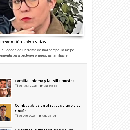
prevención salva vidas
 la llegada de un frente de mal tiempo, la mejor
amienta para proteger a nuestras familias e...
Combustibles en alza: cada uno a su
rincón
03
Abr
2026
undefined
Familia Coloma y la "silla musical"
05
May
2025
undefined
Combustibles en alza: cada uno a su
rincón
03
Abr
2026
undefined