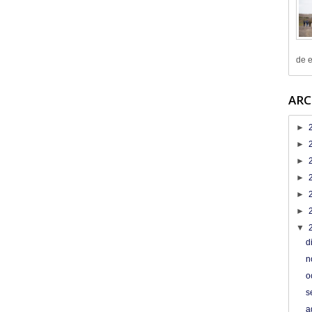
de e
ARC
►
►
►
►
►
►
▼
d
n
o
s
a