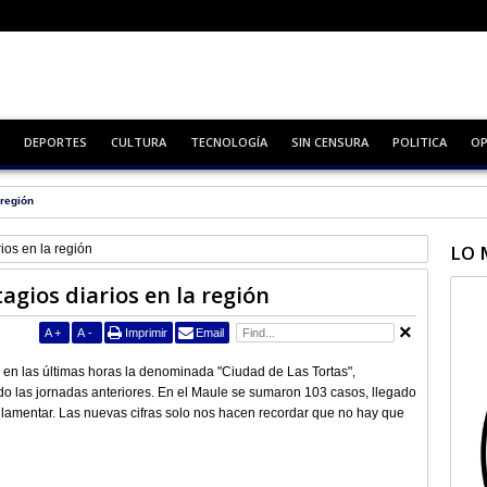
DEPORTES
CULTURA
TECNOLOGÍA
SIN CENSURA
POLITICA
OP
Zapallar
LO 
ios en la región
agios diarios en la región
A
+
A
-
Imprimir
Email
 en las últimas horas la denominada "Ciudad de Las Tortas",
o las jornadas anteriores. En el Maule se sumaron 103 casos, llegado
ue lamentar. Las nuevas cifras solo nos hacen recordar que no hay que