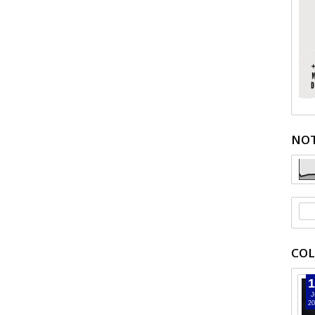
NOT
COL
1
J
20