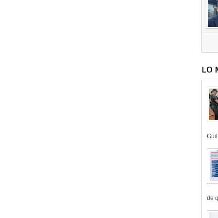
LO 
Guil
de q