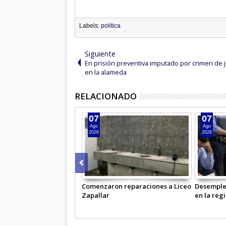
Labels:
politica
Siguiente
En prisión preventiva imputado por crimen de 
en la alameda
RELACIONADO
07
07
Ago
Ago
2026
2026
Comenzaron reparaciones a Liceo
Desemple
Zapallar
en la reg