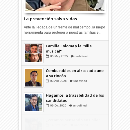
La prevención salva vidas
Ante la llegada de un frente de mal tiempo, la mejor
herramienta para proteger a nuestras familias e...
Combustibles en alza: cada uno
a su rincón
03
Abr
2026
undefined
Familia Coloma y la "silla
musical"
05
May
2025
undefined
Combustibles en alza: cada uno
a su rincón
03
Abr
2026
undefined
Hagamos la trazabilidad de los
candidatos
09
Dic
2025
undefined