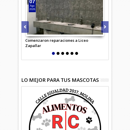
07
07
Ago
Ago
2026
2026
Comenzaron reparaciones a Liceo
Desempleo c
Zapallar
región
LO MEJOR PARA TUS MASCOTAS