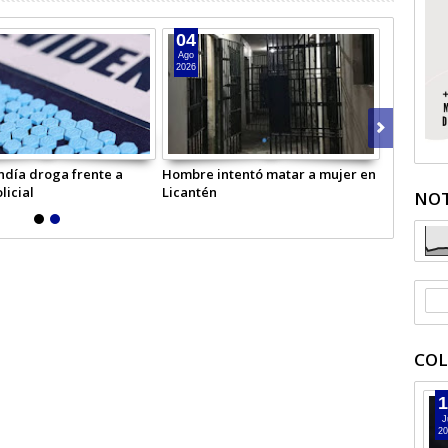
04
Ago
2026
ndía droga frente a
Hombre intentó matar a mujer en
licial
Licantén
NOT
COL
1
J
20