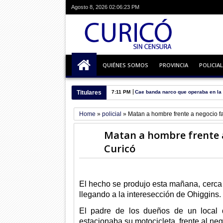
Agosto 8, 2026
02:06:24 PM
QUIÉNES SOMOS
PROVINCIA
POLICIAL
Titulares
7:11 PM
Cae banda narco que operaba en la 
Home
»
policial
»
Matan a hombre frente a negocio fa
Matan a hombre frente a
Curicó
El hecho se produjo esta mañana, cerca d
llegando a la interesección de Ohiggins.
El padre de los dueños de un local
estacionaba su motocicleta, frente al neg