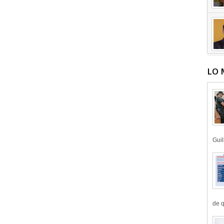
LO 
Guil
de q