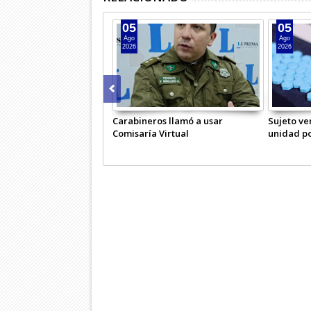
05
05
Ago
Ago
2026
2026
erativo preventivo de
Carabineros llamó a usar
Sujeto ve
os en Lontué
Comisaría Virtual
unidad po