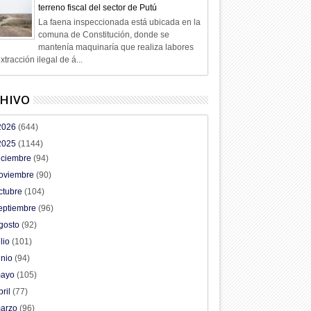
terreno fiscal del sector de Putú
La faena inspeccionada está ubicada en la
comuna de Constitución, donde se
mantenía maquinaría que realiza labores
xtracción ilegal de á...
HIVO
2026
(644)
2025
(1144)
iciembre
(94)
oviembre
(90)
ctubre
(104)
eptiembre
(96)
gosto
(92)
ulio
(101)
unio
(94)
ayo
(105)
bril
(77)
arzo
(96)