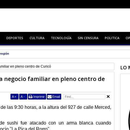
DEPORTES
CULTURA
TECNOLOGÍA
SIN CENSURA
POLITICA
OP
región
LO 
miliar en pleno centro de Curicó
 negocio familiar en pleno centro de
A
+
A
-
Imprimir
Email
e las 9:30 horas, a la altura del 927 de calle Merced,
 de sushi fue atacado con un arma blanca cuando
ocio "La Pica del Rorro".