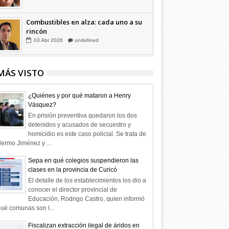
Combustibles en alza: cada uno a su
rincón
03
Abr
2026
undefined
MÁS VISTO
¿Quiénes y por qué mataron a Henry
Vásquez?
En prisión preventiva quedaron los dos
detenidos y acusados de secuestro y
homicidio es este caso policial. Se trata de
lermo Jiménez y ...
Sepa en qué colegios suspendieron las
clases en la provincia de Curicó
El detalle de los establecimientos los dio a
conocer el director provincial de
Educación, Rodrigo Castro, quien informó
ué comunas son l...
Fiscalizan extracción ilegal de áridos en