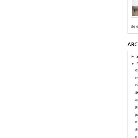
de e
ARC
►
▼
d
n
o
s
a
j
j
m
a
m