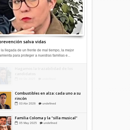
prevención salva vidas
 la llegada de un frente de mal tiempo, la mejor
amienta para proteger a nuestras familias e...
Hagamos la trazabilidad de los
candidatos
09
Dic
2025
undefined
Combustibles en alza: cada uno a su
rincón
03
Abr
2026
undefined
Familia Coloma y la "silla musical"
05
May
2025
undefined