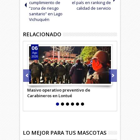
cumplimiento de
el país en ranking de
“zona de riesgo
calidad de servicio
sanitario” en Lago
Vichuquén
RELACIONADO
06
05
Ago
Ago
2026
2026
Masivo operativo preventivo de
Carabineros 
Carabineros en Lontué
LO MEJOR PARA TUS MASCOTAS