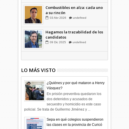
05
May
2025
undefined
Combustibles en alza: cada uno
a su rincón
03
Abr
2026
undefined
Hagamos la trazabilidad de los
candidatos
09
Dic
2025
undefined
LO MÁS VISTO
¿Quiénes y por qué mataron a Henry
Vásquez?
En prisión preventiva quedaron los
dos detenidos y acusados de
secuestro y homicidio es este caso
policial. Se trata de Guillermo Jiménez y ...
Sepa en qué colegios suspendieron
las clases en la provincia de Curicó