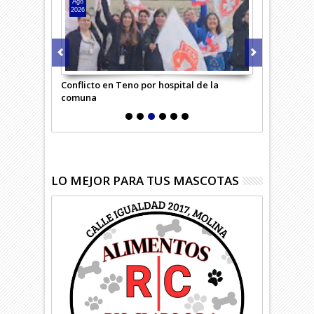
Ago
Ago
2026
2026
uma en la
Conflicto en Teno por hospital de la
Escuela bus
comuna
básico
LO MEJOR PARA TUS MASCOTAS