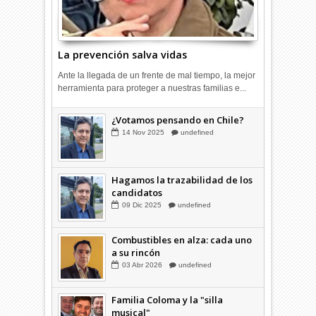
La prevención salva vidas
Ante la llegada de un frente de mal tiempo, la mejor
herramienta para proteger a nuestras familias e...
¿Cómo cerramos la grieta que
¿Votamos pensando en Chile?
divide a los chilenos?
14
Nov
2025
undefined
20
Ago
2025
undefined
Hagamos la trazabilidad de los
candidatos
09
Dic
2025
undefined
Combustibles en alza: cada uno
a su rincón
03
Abr
2026
undefined
Familia Coloma y la "silla
musical"