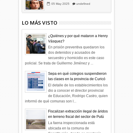
05
May
2025
undefined
LO MÁS VISTO
¿Quiénes y por qué mataron a Henry
Vásquez?
En prisión preventiva quedaron los
dos detenidos y acusados de
secuestro y homicidio es este caso
policial. Se trata de Guillermo Jiménez y ...
Sepa en qué colegios suspendieron
las clases en la provincia de Curicó
El detalle de los establecimientos los
dio a conocer el director provincial
de Educación, Rodrigo Castro, quien
informó de qué comunas son l...
Fiscalizan extracción ilegal de áridos
en terreno fiscal del sector de Putú
La faena inspeccionada está
ubicada en la comuna de