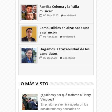
03
Abr
2026
undefined
Familia Coloma y la "silla
musical"
05
May
2025
undefined
Combustibles en alza: cada uno
a su rincón
03
Abr
2026
undefined
Hagamos la trazabilidad de los
candidatos
09
Dic
2025
undefined
LO MÁS VISTO
¿Quiénes y por qué mataron a Henry
Vásquez?
En prisión preventiva quedaron los
dos detenidos y acusados de