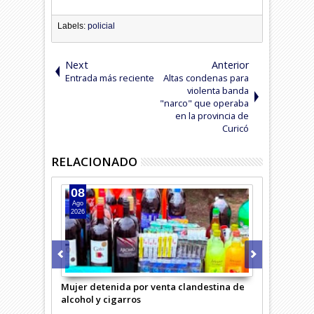
Labels:
policial
Next
Anterior
Entrada más reciente
Altas condenas para
violenta banda
"narco" que operaba
en la provincia de
Curicó
RELACIONADO
08
07
Ago
Ago
2026
2026
Mujer detenida por venta clandestina de
Cae banda n
alcohol y cigarros