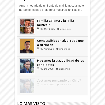
Ante la llegada de un frente de mal tiempo, la mejor
herramienta para proteger a nuestras familias e...
Combustibles en alza: cada uno
Familia Coloma y la "silla
a su rincón
musical"
03
Abr
2026
undefined
05
May
2025
undefined
Combustibles en alza: cada uno
a su rincón
03
Abr
2026
undefined
Hagamos la trazabilidad de los
candidatos
09
Dic
2025
undefined
LO MÁS VISTO