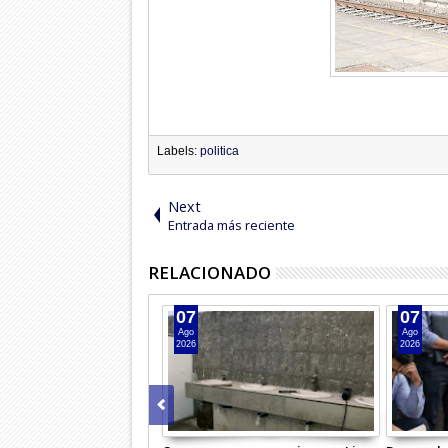
Labels:
politica
Next
Entrada más reciente
RELACIONADO
07
07
Ago
Ago
2026
2026