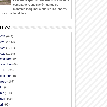
La faena inspeccionada está ubicada en la
comuna de Constitución, donde se
mantenía maquinaría que realiza labores
xtracción ilegal de á...
HIVO
2026
(645)
2025
(1144)
2024
(1211)
2023
(1124)
iciembre
(89)
oviembre
(86)
ctubre
(96)
eptiembre
(82)
gosto
(107)
ulio
(90)
unio
(100)
ayo
(100)
bril
(95)