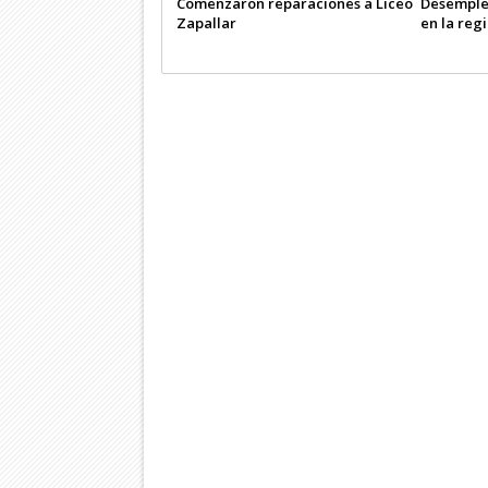
Comenzaron reparaciones a Liceo
Desemple
Zapallar
en la reg