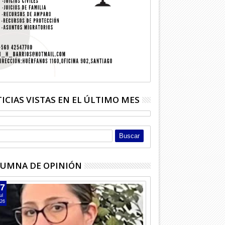
usca alumnos para
Adulta mayor bebió soda cáustica
Niña deb
ásico
que confundió con azúcar
costosa y
ICIAS VISTAS EN EL ÚLTIMO MES
UMNA DE OPINIÓN
7
ul
26