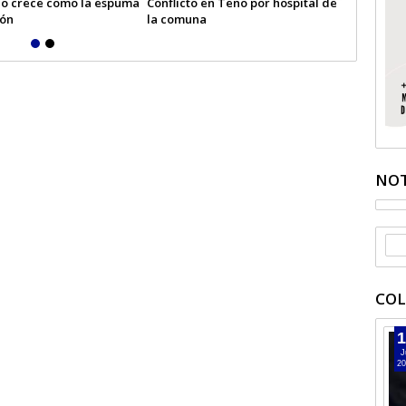
o crece como la espuma
Conflicto en Teno por hospital de
Escuela b
ión
la comuna
primero b
NOT
COL
1
J
20