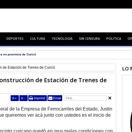
DEPORTES
CULTURA
TECNOLOGÍA
SIN CENSURA
POLITICA
OP
va en provincia de Curicó
LO 
ón de Estación de Trenes de Curicó
construcción de Estación de Trenes de
A
+
A
-
Imprimir
Email
eral de la Empresa de Ferrocarriles del Estado, Justin
que queremos ver acá junto con ustedes es el inicio de
 recinto curicano quedó en muy malas condiciones con