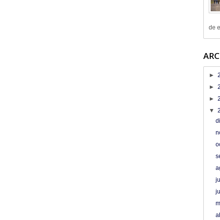
de e
ARC
►
►
►
▼
d
n
o
s
a
j
j
m
a