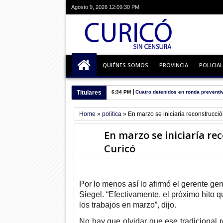
Agosto 9, 2026
12:09:31 PM
QUIÉNES SOMOS
PROVINCIA
POLICIAL
Titulares
6:34 PM
Cuatro detenidos en ronda preventi
Home
»
politica
»
En marzo se iniciaría reconstrucci
En marzo se iniciaría re
Curicó
Por lo menos así lo afirmó el gerente gen
Siegel. “Efectivamente, el próximo hito 
los trabajos en marzo”, dijo.
No hay que olvidar que ese tradicional