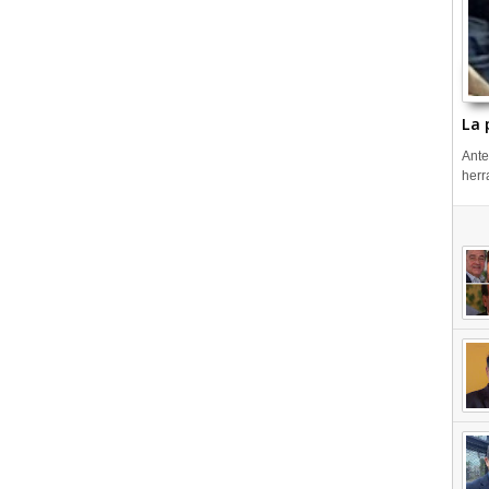
La 
Ante
herr