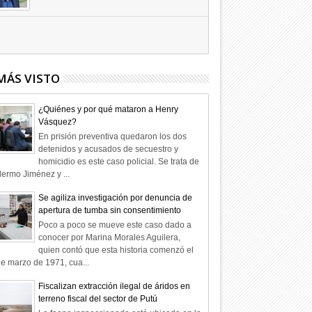
Hagamos la trazabilidad de los
candidatos
09
Dic
2025
undefined
MÁS VISTO
¿Quiénes y por qué mataron a Henry
Vásquez?
En prisión preventiva quedaron los dos
detenidos y acusados de secuestro y
homicidio es este caso policial. Se trata de
lermo Jiménez y ...
Se agiliza investigación por denuncia de
apertura de tumba sin consentimiento
Poco a poco se mueve este caso dado a
conocer por Marina Morales Aguilera,
quien contó que esta historia comenzó el
e marzo de 1971, cua...
Fiscalizan extracción ilegal de áridos en
terreno fiscal del sector de Putú