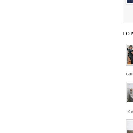
LO 
Guil
19 d