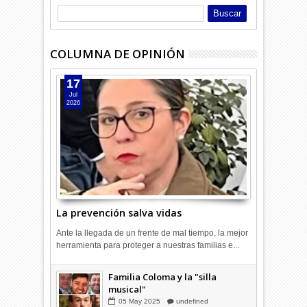
COLUMNA DE OPINIÓN
17
Jul
2026
La prevención salva vidas
Ante la llegada de un frente de mal tiempo, la mejor
herramienta para proteger a nuestras familias e...
Combustibles en alza: cada uno
a su rincón
03
Abr
2026
undefined