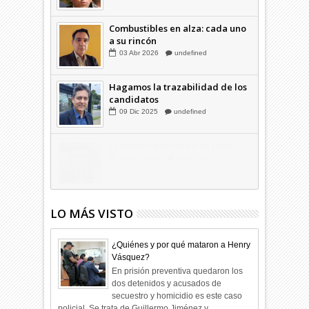
Familia Coloma y la "silla
musical"
05
May
2025
undefined
Combustibles en alza: cada uno
a su rincón
03
Abr
2026
undefined
Hagamos la trazabilidad de los
candidatos
09
Dic
2025
undefined
LO MÁS VISTO
¿Quiénes y por qué mataron a Henry
Vásquez?
En prisión preventiva quedaron los
dos detenidos y acusados de
secuestro y homicidio es este caso
policial. Se trata de Guillermo Jiménez y ...