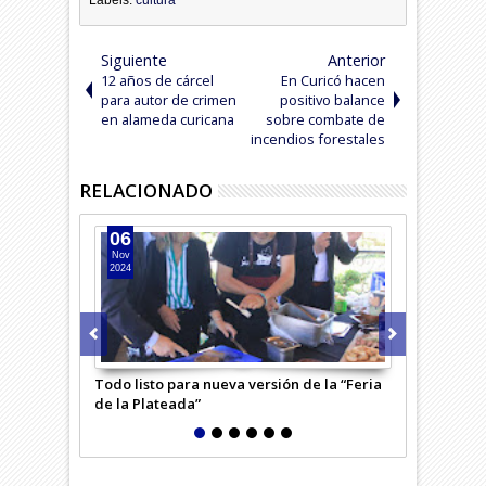
Labels:
cultura
Siguiente
Anterior
12 años de cárcel
En Curicó hacen
para autor de crimen
positivo balance
en alameda curicana
sobre combate de
incendios forestales
RELACIONADO
06
02
Nov
Oct
2024
2024
Todo listo para nueva versión de la “Feria
Importante 
de la Plateada”
folclorista c