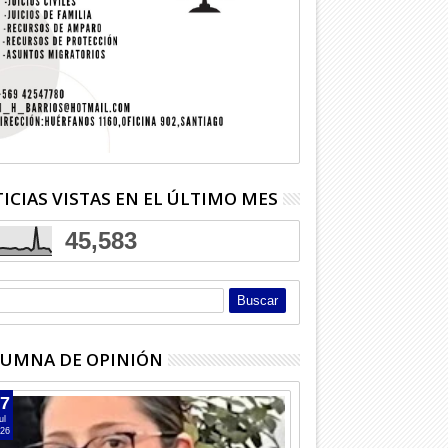
03
03
Ago
Ago
2026
2026
ICIAS VISTAS EN EL ÚLTIMO MES
yor murió atropellado
Dos detenidos por robo en
Exjugador
retera
Licantén
otra vez
45,583
UMNA DE OPINIÓN
7
ul
26