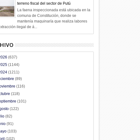
terreno fiscal del sector de Putú
La faena inspeccionada está ubicada en la
comuna de Constitución, donde se
mantenía maquinaría que realiza labores
xtracción ilegal de á...
HIVO
2026
(637)
2025
(1144)
2024
(1211)
iciembre
(89)
oviembre
(116)
ctubre
(118)
eptiembre
(101)
gosto
(122)
ulio
(82)
unio
(91)
ayo
(103)
bril
(102)