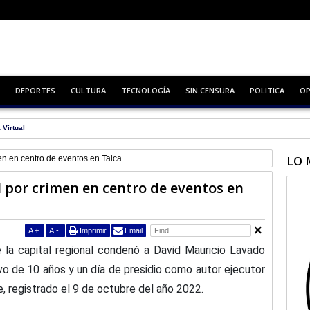
DEPORTES
CULTURA
TECNOLOGÍA
SIN CENSURA
POLITICA
OP
ro básico
LO 
en en centro de eventos en Talca
l por crimen en centro de eventos en
A
+
A
-
Imprimir
Email
e la capital regional condenó a David Mauricio Lavado
o de 10 años y un día de presidio como autor ejecutor
, registrado el 9 de octubre del año 2022.