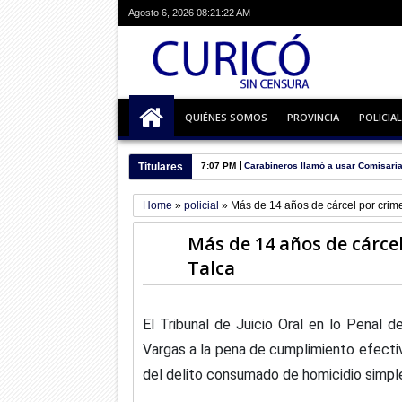
Agosto 6, 2026
08:21:23 AM
QUIÉNES SOMOS
PROVINCIA
POLICIAL
Titulares
6:55 PM
Escuela busca alumnos para prime
Home
»
policial
»
Más de 14 años de cárcel por crim
Más de 14 años de cárce
Talca
El Tribunal de Juicio Oral en lo Penal d
Vargas a la pena de cumplimiento efectiv
del delito consumado de homicidio simple