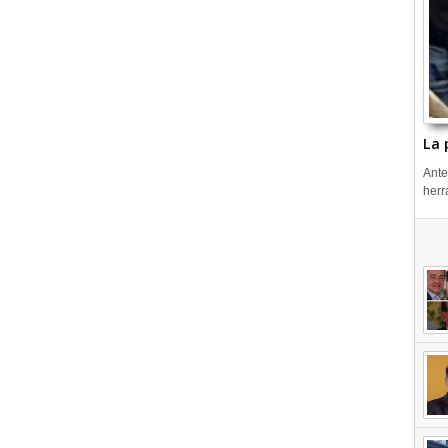
La 
Ante
herr