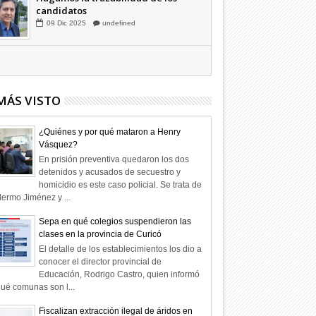
Hagamos la trazabilidad de los
candidatos
09
Dic
2025
undefined
MÁS VISTO
¿Quiénes y por qué mataron a Henry
Vásquez?
En prisión preventiva quedaron los dos
detenidos y acusados de secuestro y
homicidio es este caso policial. Se trata de
lermo Jiménez y ...
Sepa en qué colegios suspendieron las
clases en la provincia de Curicó
El detalle de los establecimientos los dio a
conocer el director provincial de
Educación, Rodrigo Castro, quien informó
ué comunas son l...
Fiscalizan extracción ilegal de áridos en