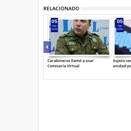
RELACIONADO
05
05
Ago
Ago
2026
2026
Carabineros llamó a usar
Sujeto ve
Comisaría Virtual
unidad po