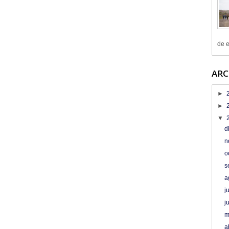
de e
ARC
►
►
▼
d
n
o
s
a
j
j
m
a