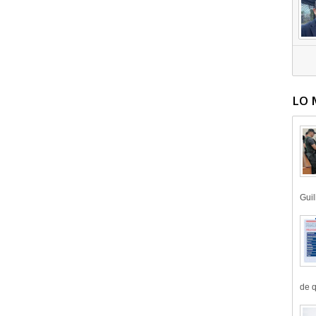
LO 
Guil
de q