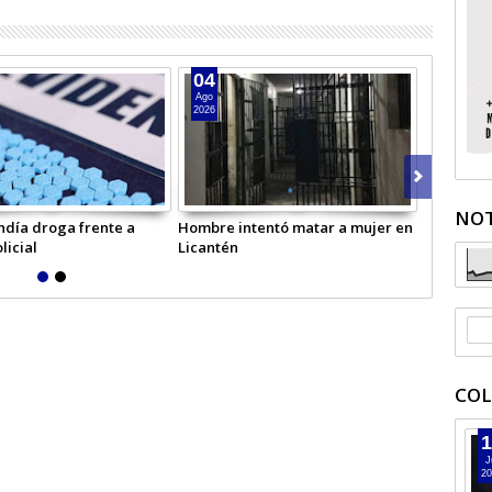
04
04
Ago
Ago
2026
2026
NOT
ndía droga frente a
Hombre intentó matar a mujer en
Adulto ma
licial
Licantén
en la car
COL
1
J
20