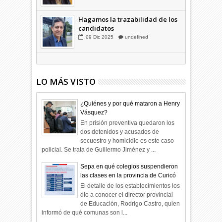
03
Abr
2026
undefined
Hagamos la trazabilidad de los
candidatos
09
Dic
2025
undefined
LO MÁS VISTO
¿Quiénes y por qué mataron a Henry
Vásquez?
En prisión preventiva quedaron los
dos detenidos y acusados de
secuestro y homicidio es este caso
policial. Se trata de Guillermo Jiménez y ...
Sepa en qué colegios suspendieron
las clases en la provincia de Curicó
El detalle de los establecimientos los
dio a conocer el director provincial
de Educación, Rodrigo Castro, quien
informó de qué comunas son l...