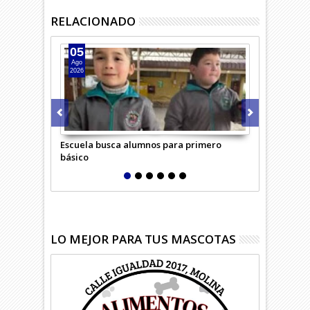
RELACIONADO
05
04
Ago
Ago
2026
2026
Escuela busca alumnos para primero
Adulta mayo
básico
confundió c
LO MEJOR PARA TUS MASCOTAS