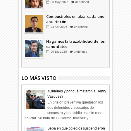
musical"
05
May
2025
undefined
Combustibles en alza: cada uno
a su rincón
03
Abr
2026
undefined
Hagamos la trazabilidad de los
candidatos
09
Dic
2025
undefined
LO MÁS VISTO
¿Quiénes y por qué mataron a Henry
Vásquez?
En prisión preventiva quedaron los
dos detenidos y acusados de
secuestro y homicidio es este caso
policial. Se trata de Guillermo Jiménez y ...
Sepa en qué colegios suspendieron