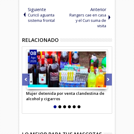
Siguiente
Anterior
Curicó aguanta
Rangers cae en casa
sistema frontal
y el Curi suma de
visita
RELACIONADO
08
07
Ago
Ago
2026
2026
Mujer detenida por venta clandestina de
Cae banda n
alcohol y cigarros