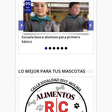
05
04
Ago
Ago
2026
2026
Escuela busca alumnos para primero
Adulta mayo
básico
confundió c
LO MEJOR PARA TUS MASCOTAS