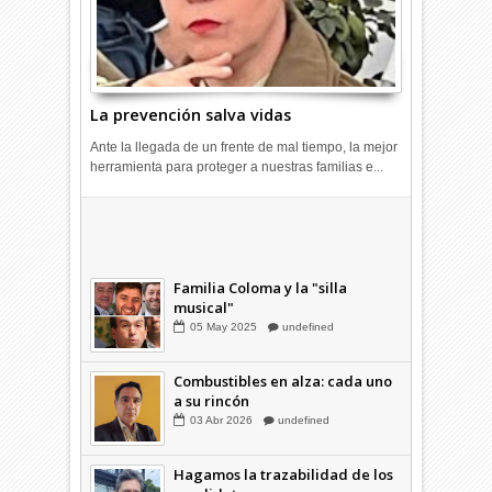
La prevención salva vidas
Ante la llegada de un frente de mal tiempo, la mejor
herramienta para proteger a nuestras familias e...
Combustibles en alza: cada uno
a su rincón
03
Abr
2026
undefined
Familia Coloma y la "silla
musical"
05
May
2025
undefined
Combustibles en alza: cada uno
a su rincón
03
Abr
2026
undefined